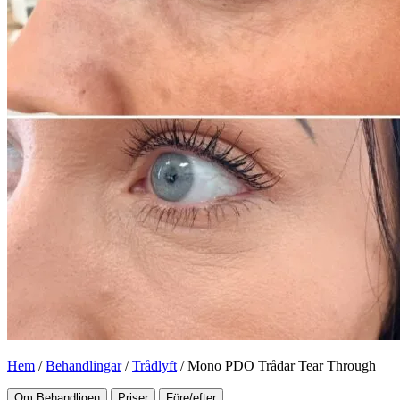
Hem
/
Behandlingar
/
Trådlyft
/
Mono PDO Trådar Tear Through
Om Behandligen
Priser
Före/efter