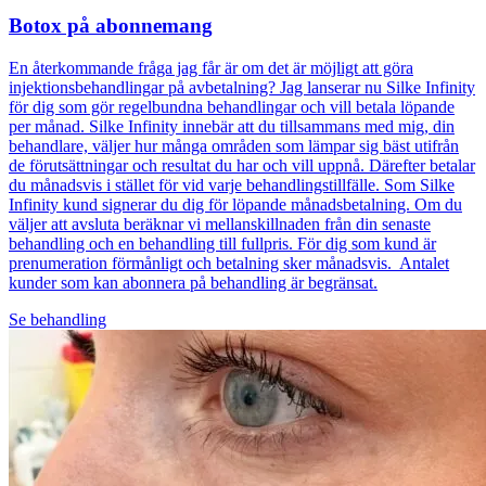
Botox på abonnemang
En återkommande fråga jag får är om det är möjligt att göra
injektionsbehandlingar på avbetalning? Jag lanserar nu Silke Infinity
för dig som gör regelbundna behandlingar och vill betala löpande
per månad. Silke Infinity innebär att du tillsammans med mig, din
behandlare, väljer hur många områden som lämpar sig bäst utifrån
de förutsättningar och resultat du har och vill uppnå. Därefter betalar
du månadsvis i stället för vid varje behandlingstillfälle. Som Silke
Infinity kund signerar du dig för löpande månadsbetalning. Om du
väljer att avsluta beräknar vi mellanskillnaden från din senaste
behandling och en behandling till fullpris. För dig som kund är
prenumeration förmånligt och betalning sker månadsvis. Antalet
kunder som kan abonnera på behandling är begränsat.
Se behandling