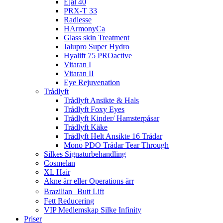
Ejal 40
PRX-T 33
Radiesse
HArmonyCa
Glass skin Treatment
Jalupro Super Hydro
Hyalift 75 PROactive
Vitaran I
Vitaran II
Eye Rejuvenation
Trådlyft
Trådlyft Ansikte & Hals
Trådlyft Foxy Eyes
Trådlyft Kinder/ Hamsterpåsar
Trådlyft Käke
Trådlyft Helt Ansikte 16 Trådar
Mono PDO Trådar Tear Through
Silkes Signaturbehandling
Cosmelan
XL Hair
Akne ärr eller Operations ärr
Brazilian Butt Lift
Fett Reducering
VIP Medlemskap Silke Infinity
Priser