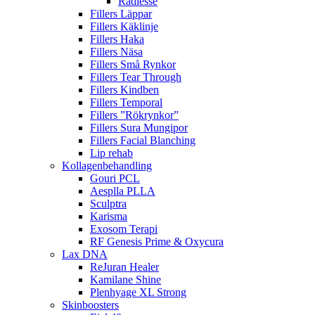
Radiesse
Fillers Läppar
Fillers Käklinje
Fillers Haka
Fillers Näsa
Fillers Små Rynkor
Fillers Tear Through
Fillers Kindben
Fillers Temporal
Fillers ”Rökrynkor”
Fillers Sura Mungipor
Fillers Facial Blanching
Lip rehab
Kollagenbehandling
Gouri PCL
Aesplla PLLA
Sculptra
Karisma
Exosom Terapi
RF Genesis Prime & Oxycura
Lax DNA
ReJuran Healer
Kamilane Shine
Plenhyage XL Strong
Skinboosters