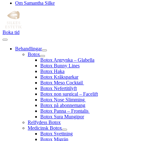
Om Samantha Silke
Boka tid
Behandlingar
Botox
Botox Argrynka – Glabella
Botox Bunny Lines
Botox Haka
Botox Kråksparkar
Botox Meso Cocktail
Botox Nefertitilyft
Botox non surgical – Facelift
Botox Nose Slimming
Botox på abonnemang
Botox Panna – Frontalis
Botox Sura Mungipor
Relfydess Botox
Medicinsk Botox
Botox Svettning
Botox Migrän