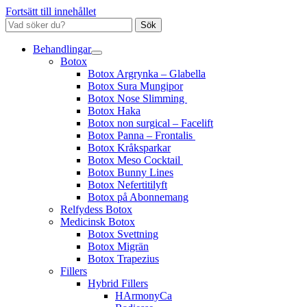
Fortsätt till innehållet
Sök
Behandlingar
Botox
Botox Argrynka – Glabella
Botox Sura Mungipor
Botox Nose Slimming
Botox Haka
Botox non surgical – Facelift
Botox Panna – Frontalis
Botox Kråksparkar
Botox Meso Cocktail
Botox Bunny Lines
Botox Nefertitilyft
Botox på Abonnemang
Relfydess Botox
Medicinsk Botox
Botox Svettning
Botox Migrän
Botox Trapezius
Fillers
Hybrid Fillers
HArmonyCa