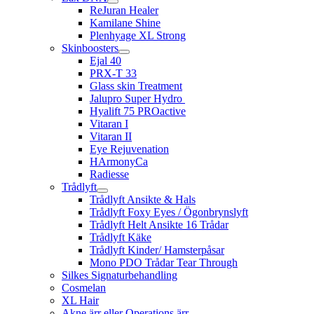
ReJuran Healer
Kamilane Shine
Plenhyage XL Strong
Skinboosters
Ejal 40
PRX-T 33
Glass skin Treatment
Jalupro Super Hydro
Hyalift 75 PROactive
Vitaran I
Vitaran II
Eye Rejuvenation
HArmonyCa
Radiesse
Trådlyft
Trådlyft Ansikte & Hals
Trådlyft Foxy Eyes / Ögonbrynslyft
Trådlyft Helt Ansikte 16 Trådar
Trådlyft Käke
Trådlyft Kinder/ Hamsterpåsar
Mono PDO Trådar Tear Through
Silkes Signaturbehandling
Cosmelan
XL Hair
Akne ärr eller Operations ärr