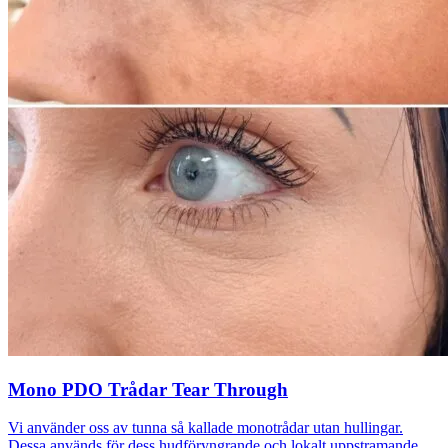
Mono PDO Trådar Tear Through
Vi använder oss av tunna så kallade monotrådar utan hullingar.
Dessa används för dess hudföryngrande och lokalt uppstramande