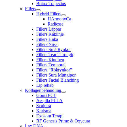
Botox Trapezius
Fillers
Hybrid Fillers
HArmonyCa
Radiesse
Fillers Läppar
Fillers Käklinje
Fillers Haka
Fillers Näsa
Fillers Små Rynkor
Fillers Tear Through
Fillers Kindben
Fillers Temporal
Fillers ”Rökrynkor”
Fillers Sura Mungipor
Fillers Facial Blanching
Lip rehab
Kollagenbehandling
Gouri PCL
Aesplla PLLA
Sculptra
Karisma
Exosom Terapi
RF Genesis Prime & Oxycura
Lax DNA