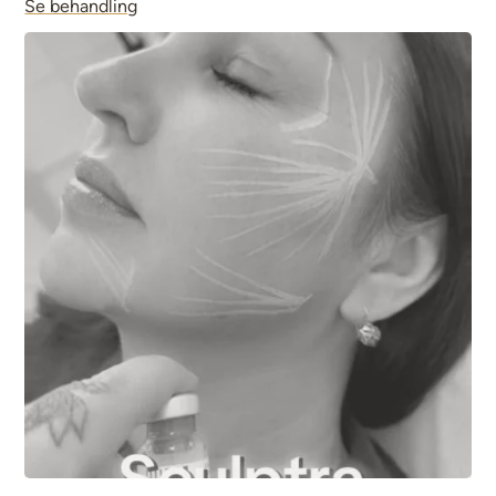
Se behandling
synliga rynkor och mjuka upp och minskar tecken på
åldrande. Den arbetar med att stärka kvaliteten på din
hud och tar även bort påsar.