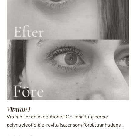
Vitaran I
Vitaran I är en exceptionell CE-märkt injicerbar
polynucleotid bio-revitalisator som förbättrar hudens
fasthet, struktur och ton i ögonområdet. Den minskar