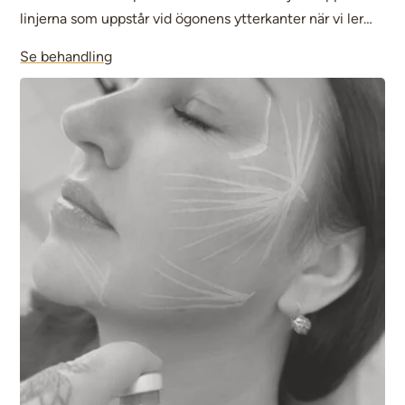
linjerna som uppstår vid ögonens ytterkanter när vi ler
eller kisar. Behandlingen ger ett piggare och mer utvilat
Se behandling
utseende samtidigt som ansiktets naturliga uttryck
bevaras.