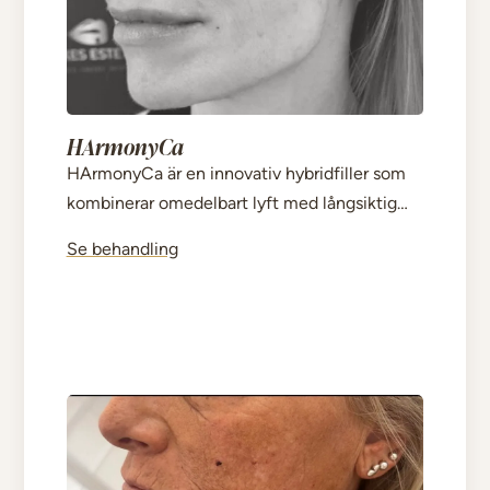
HArmonyCa
HArmonyCa är en innovativ hybridfiller som
kombinerar omedelbart lyft med långsiktig
hudförbättring. Behandlingen ger skarpare
Se behandling
konturer, bättre hudspänst och ett naturligt
ansiktslyft som fortsätter att förbättras över
tid.