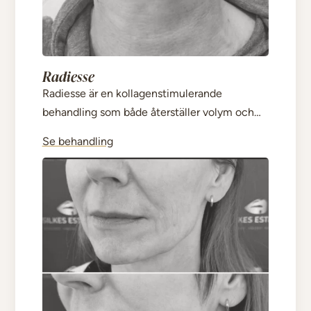
Radiesse
Radiesse är en kollagenstimulerande
behandling som både återställer volym och
förbättrar hudens kvalitet. Den ger ett direkt
Se behandling
lyft samtidigt som huden stärks över tid.