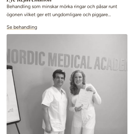
Behandling som minskar mörka ringar och påsar runt
ögonen vilket ger ett ungdomligare och piggare
utseende. Den återfuktar även huden vilket ger en
Se behandling
åtstramande effekt och fina linjer minskar.