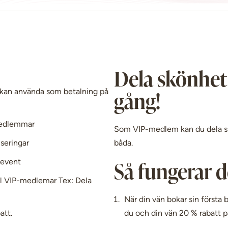
Dela skönhet 
kan använda som betalning på
gång!
 medlemmar
Som VIP-medlem kan du dela sk
seringar
båda.
sevent
Så fungerar d
ll VIP-medlemar Tex: Dela
När din vän bokar sin först
att.
du och din vän 20 % rabatt p