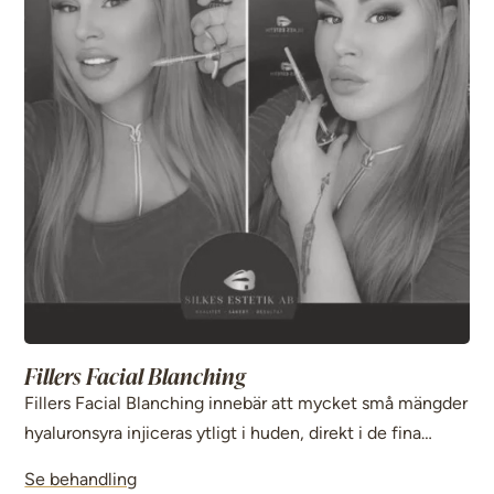
Fillers Facial Blanching
Fillers Facial Blanching innebär att mycket små mängder
hyaluronsyra injiceras ytligt i huden, direkt i de fina
linjerna. Tekniken gör att linjerna fylls ut precis där de
Se behandling
syns, vilket ger ett slätare och mer jämnt utseende.