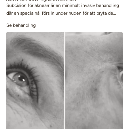
Subcision för akneärr är en minimalt invasiv behandling
där en specialnål förs in under huden för att bryta de
fibrösa trådar som drar ner ärret. Denna metod frigör
Se behandling
huden och jämnar ut ytan, vilket ger en slätare hud och
minskar synligheten av ärren.