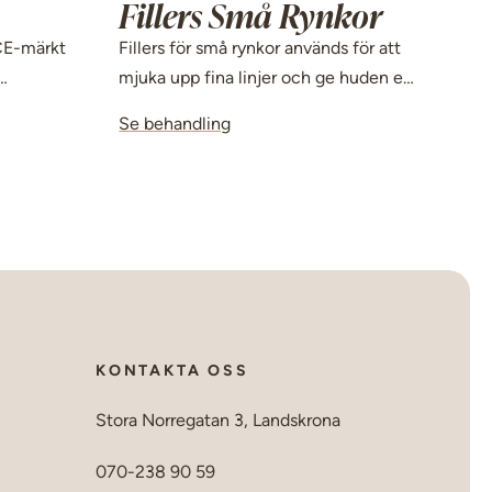
Fillers Små Rynkor
 CE-märkt
Fillers för små rynkor används för att
mjuka upp fina linjer och ge huden ett
hudens
slätare och mer återfuktat utseende.
Se behandling
Behandlingen passar dig som vill
ynliga
fräscha upp huden och minska tidiga
inskar
ålderstecken.
etar med
hud och
KONTAKTA OSS
Stora Norregatan 3, Landskrona
070-238 90 59