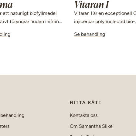
sma
Vitaran I
r ett naturligt biofyllmedel
Vitaran I är en exceptionell
tivt föryngrar huden inifrån
injicerbar polynucleotid bio-
n hållbar, uppstramande
revitalisator som förbättrar 
dling
Se behandling
fasthet, struktur och ton i
ögonområdet. Den minskar s
rynkor och mjuka upp och m
tecken på åldrande. Den arb
att stärka kvaliteten på din 
tar även bort påsar.
HITTA RÄTT
nbehandling
Kontakta oss
sters
Om Samantha Silke