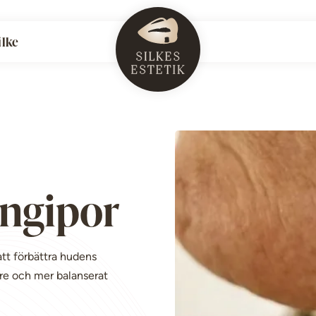
lke
ungipor
att förbättra hudens
are och mer balanserat