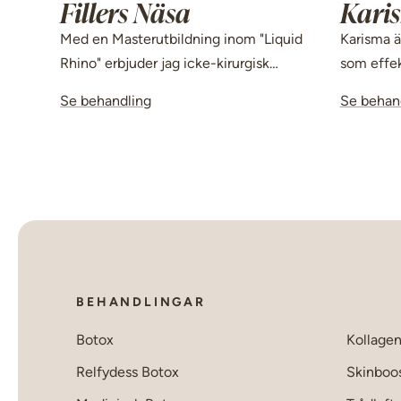
Fillers Näsa
Kari
Med en Masterutbildning inom "Liquid
Karisma ä
Rhino" erbjuder jag icke-kirurgisk
som effek
näsplastik som rätar ut ojämnheter
och ger e
Se behandling
Se behan
och lyfter nästippen för en mer
effekt.
symmetrisk profil på bara några
minuter.
BEHANDLINGAR
Botox
Kollage
Relfydess Botox
Skinboo