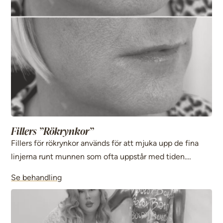
Fillers ”Rökrynkor”
Fillers för rökrynkor används för att mjuka upp de fina
linjerna runt munnen som ofta uppstår med tiden.
Behandlingen ger ett slätare och mer återfuktat
Se behandling
utseende utan att påverka läpparnas naturliga form.