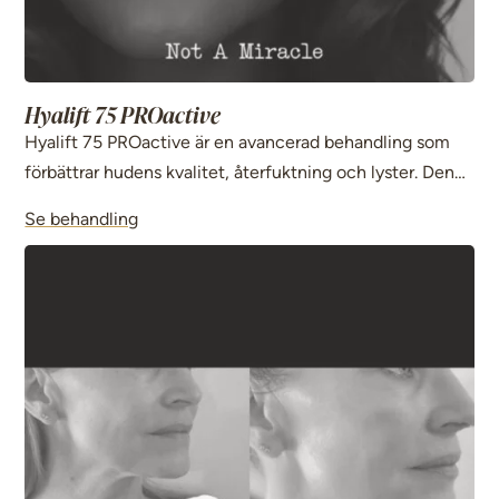
Hyalift 75 PROactive
Hyalift 75 PROactive är en avancerad behandling som
förbättrar hudens kvalitet, återfuktning och lyster. Den
passar dig som vill behandla ålderstecken och ge huden
Se behandling
ett fräschare, mer ungdomligt utseende.