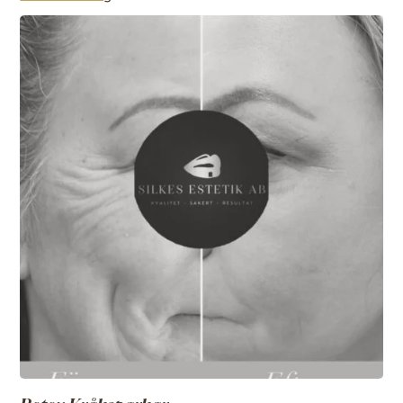
muskler kan ansiktet få ett mer öppet, balanserat och
piggare uttryck.