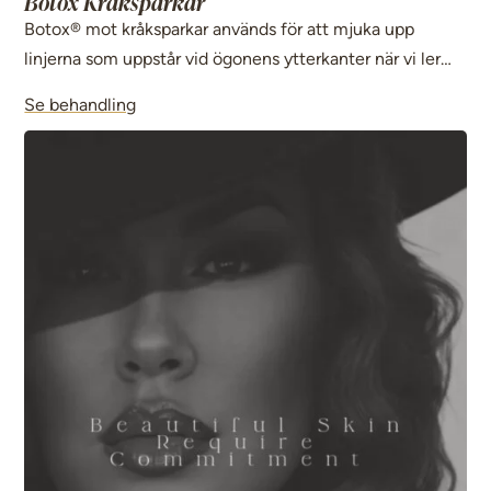
Botox Kråksparkar
Botox® mot kråksparkar används för att mjuka upp
linjerna som uppstår vid ögonens ytterkanter när vi ler
eller kisar. Behandlingen ger ett piggare och mer utvilat
Se behandling
utseende samtidigt som ansiktets naturliga uttryck
bevaras.