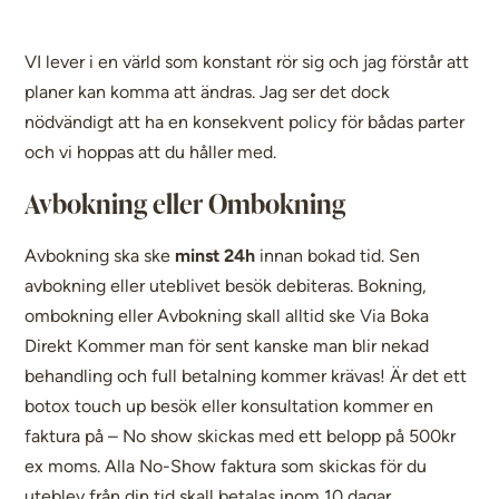
VI lever i en värld som konstant rör sig och jag förstår att
planer kan komma att ändras. Jag ser det dock
nödvändigt att ha en konsekvent policy för bådas parter
och vi hoppas att du håller med.
Avbokning eller Ombokning
Avbokning ska ske
minst 24h
innan bokad tid. Sen
avbokning eller uteblivet besök debiteras. Bokning,
ombokning eller Avbokning skall alltid ske Via Boka
Direkt Kommer man för sent kanske man blir nekad
behandling och full betalning kommer krävas! Är det ett
botox touch up besök eller konsultation kommer en
faktura på – No show skickas med ett belopp på 500kr
ex moms. Alla No-Show faktura som skickas för du
uteblev från din tid skall betalas inom 10 dagar.